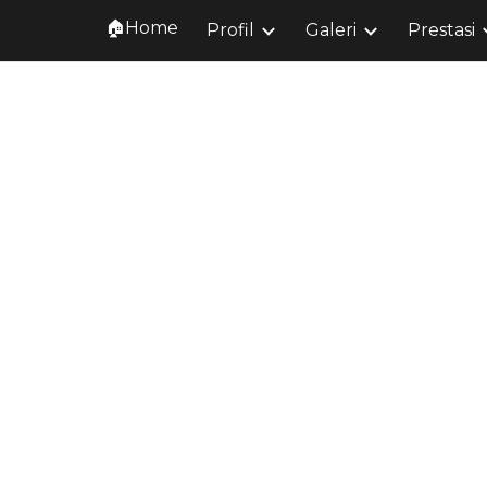
🏠Home
Profil
Galeri
Prestasi
ip to main content
Skip to navigat