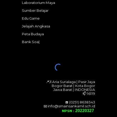
Laboratorium Maya
Sumber Belajar
Edu Game
Jelajah Angkasa
Peta Budaya
Bank Soa
l
📍
Jl Aria Surialaga | Pasir Jaya
Bogor Barat
|
Kota Bogor
Jawa Barat |
INDONESIA
📫
16119
☎️ (0251) 8638343
📧
info@smainsankamil.sch.id
20220327
NPSN :